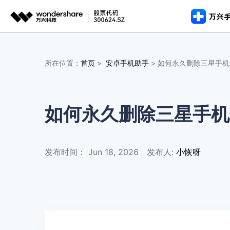
推荐产
AIGC数字创意
平台
所在位置：
首页
>
安卓手机助手
> 如何永久删除三星手
手机解锁
手机解
手机解
视频创意
绘图创意
企业
完整工具包
图文教程
>
>
安全移除
安全移除
安全移除各类手机锁屏
iOS
iOS
代理
万兴剧厂
万兴图示
iOS 版
视频教程
AI驱动的一站式精品影视内容创作平台
一站式办公绘图
数据擦除
如何永久删除三星手机
客户
数据擦
数据擦
永久删除数据保护隐私安
万兴喵影
万兴脑图
安卓版
永久删除
永久删除
AI赋能，你也是剪辑大师
基于云的跨端思
iOS
iOS
发布时间： Jun 18, 2026
发布人:
小恢呀
万兴天幕
一句话生成视频/图片/音乐
Wondershare SelfyzAI
让照片动起来