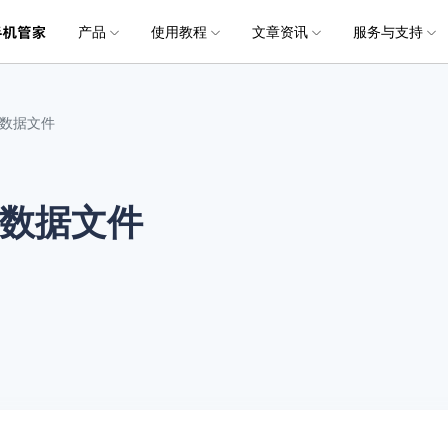
产品
使用教程
文章资讯
服务与支持
加入我们
品
政企服务
新闻中心
关于万兴
服务
解决方案
公司简介
新闻动态
投资者关系
行业应用
实用工具
常见问题
联系我们
机数据文件
创业历程
活动专题
联系我们
锁
锁
手机助手
手机助手
手机助手
用户
文档创意
数字文档
制造业
实用工具
互联网&
各类手机锁屏
各类手机锁屏
智能手机数据管理和传输方案
智能手机数据管理和传输方案
智能手机数据管理和传输方案
社会责任
供应商合作
iOS
Android
iOS
iOS
Android
Android
商
创意绘图
交通运输
教育
• 下载安装
• 个人用户
万兴PDF
万兴恢复专家
利器
秒会的全能PDF编辑神器
简单高效的数据管理软件
数据文件
案例
视频创意
金融&银行
电力资源
• 扫描恢复
• 企业用户
除
除
手机备份
手机备份
手机备份
全
万兴HiPDF
万兴易修
数据保护隐私安全
数据保护隐私安全
备份和恢复手机数据
备份和恢复手机数据
备份和恢复手机数据
• 购买售后
• 媒体合作
维导图软件
一站式在线PDF解决方案
视频/照片修复一站式解
iOS
Android
iOS
iOS
Android
Android
所有产品