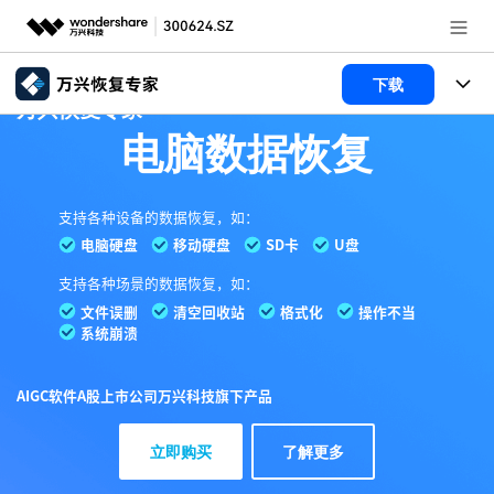
推荐产品
下载
万兴易修
音视频/图片/文档修复
AIGC数字创意
政企服务
所有产品
实用工具
数据恢复
新闻中心
使用教程
独家高级修复功能支持按照参考样例高精度恢复损坏文
件，视频修复做到帧级画面还原
文件修复
电脑数据恢复
文章资讯
关于万兴
修复模糊、像素化、展示不完整的照片，修复无法正常
播放的音视频
破损文件修复
电脑数据恢复
服务与支持
修复打不开、无法读取和乱码的Word、Excel、PPT 和
加入我们
PDF 文件
破损文件修复
常见问题
帮助中心
登录
立即购买
AIGC软件A股上市公司万兴科技旗下产品
联系我们
免费下载
了解更多
客服热线：
4000-300624