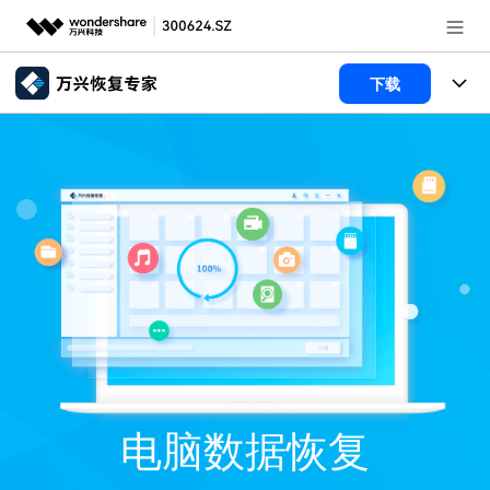
推荐产品
下载
AIGC数字创意
政企服务
所有产品
实用工具
数据恢复
新闻中心
使用教程
文件修复
电脑数据恢复
文章资讯
关于万兴
破损文件修复
电脑数据恢复
服务与支持
加入我们
破损文件修复
常见问题
帮助中心
登录
立即购买
联系我们
电脑数据恢复
客服热线：
4000-300624