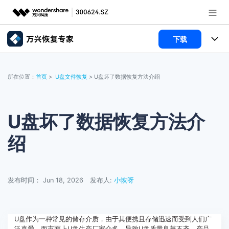
下载
推荐产品
AIGC数字创意
所有产品
政企服务
所在位置：
首页
>
U盘文件恢复
> U盘坏了数据恢复方法介绍
实用工具
数据恢复
使用教程
新闻中心
文件修复
电脑数据恢复
文章资讯
U盘坏了数据恢复方法介
关于万兴
绍
破损文件修复
电脑数据恢复
服务与支持
破损文件修复
常见问题
加入我们
登录
立即购买
发布时间： Jun 18, 2026
发布人:
小恢呀
联系我们
帮助中心
U盘作为一种常见的储存介质，由于其便携且存储迅速而受到人们广
泛喜爱。而市面上U盘生产厂家众多，导致U盘质量良莠不齐，产品