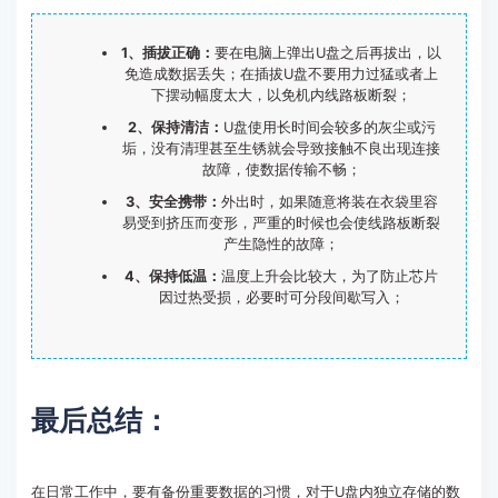
1、插拔正确：
要在电脑上弹出U盘之后再拔出，以
免造成数据丢失；在插拔U盘不要用力过猛或者上
下摆动幅度太大，以免机内线路板断裂；
2、保持清洁：
U盘使用长时间会较多的灰尘或污
垢，没有清理甚至生锈就会导致接触不良出现连接
故障，使数据传输不畅；
3、安全携带：
外出时，如果随意将装在衣袋里容
易受到挤压而变形，严重的时候也会使线路板断裂
产生隐性的故障；
4、保持低温：
温度上升会比较大，为了防止芯片
因过热受损，必要时可分段间歇写入；
最后总结：
在日常工作中，要有备份重要数据的习惯，对于U盘内独立存储的数