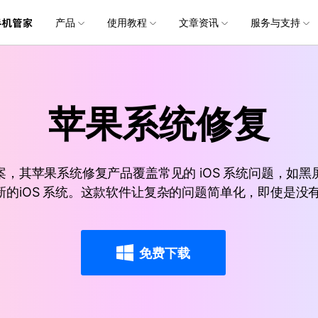
产品
使用教程
文章资讯
服务与支持
加入我们
品
政企服务
新闻中心
关于万兴
服务
解决方案
公司简介
新闻动态
投资者关系
行业应用
实用工具
常见问题
联系我们
创业历程
活动专题
联系我们
锁
锁
手机助手
手机助手
手机助手
用户
文档创意
数字文档
制造业
实用工具
互联网&
各类手机锁屏
各类手机锁屏
智能手机数据管理和传输方案
智能手机数据管理和传输方案
智能手机数据管理和传输方案
苹果系统修复
社会责任
供应商合作
iOS
Android
iOS
iOS
Android
Android
商
创意绘图
交通运输
教育
• 下载安装
• 个人用户
万兴PDF
万兴恢复专家
利器
秒会的全能PDF编辑神器
简单高效的数据管理软件
案例
视频创意
金融&银行
电力资源
• 扫描恢复
• 企业用户
除
除
手机备份
手机备份
手机备份
全
，其苹果系统修复产品覆盖常见的 iOS 系统问题，如
万兴HiPDF
万兴易修
数据保护隐私安全
数据保护隐私安全
备份和恢复手机数据
备份和恢复手机数据
备份和恢复手机数据
• 购买售后
• 媒体合作
维导图软件
一站式在线PDF解决方案
视频/照片修复一站式解
od，支持最新的iOS 系统。这款软件让复杂的问题简单化，即使
iOS
Android
iOS
iOS
Android
Android
免费下载
所有产品