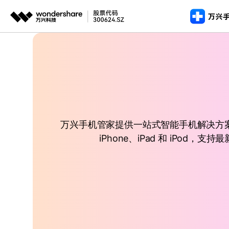
推荐产
AIGC数字创意
平台
手机解锁
手机解
手机解
视频创意
绘图创意
企业
完整工具包
图文教程
>
>
安全移除
安全移除
安全移除各类手机锁屏
iOS
iOS
代理
万兴剧厂
万兴图示
iOS 版
视频教程
AI驱动的一站式精品影视内容创作平台
一站式办公绘图
数据擦除
客户
数据擦
数据擦
永久删除数据保护隐私安
万兴手机管家提供一站式智能手机解决方案
万兴喵影
万兴脑图
安卓版
永久删除
永久删除
AI赋能，你也是剪辑大师
基于云的跨端思
iPhone、iPad 和 iP
iOS
iOS
万兴天幕
一句话生成视频/图片/音乐
Wondershare SelfyzAI
让照片动起来