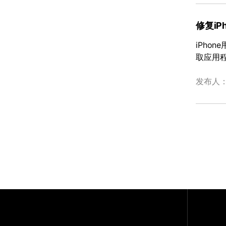
修复iP
iPho
取应用程
发布人