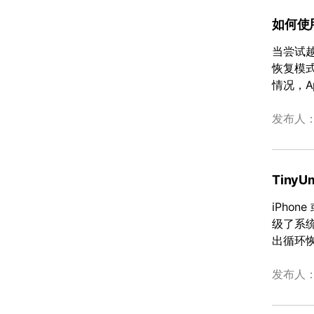
如何使用
当尝试越
恢复模式
情况，A
发布人
Tiny
iPho
级了系
出循环
发布人