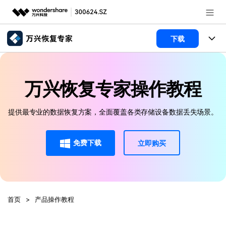
推荐产品
下载
AIGC数字创意
政企服务
所有产品
实用工具
万兴恢复专家操作教程
数据恢复
新闻中心
使用教程
文件修复
电脑数据恢复
提供最专业的数据恢复方案，全面覆盖各类存储设备数据丢失场景。
文章资讯
关于万兴
破损文件修复
电脑数据恢复
服务与支持
加入我们
免费下载
立即购买
破损文件修复
常见问题
帮助中心
登录
立即购买
联系我们
首页
>
产品操作教程
客服热线：
4000-300624