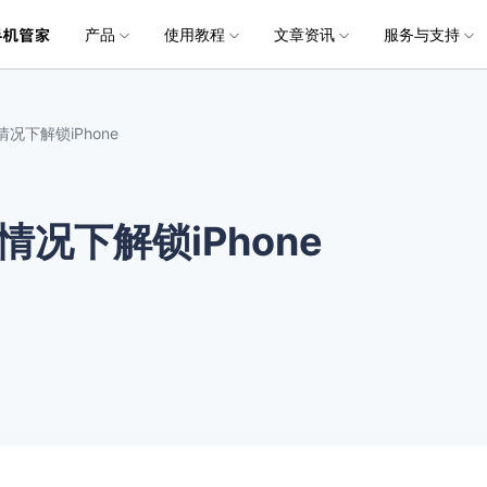
产品
使用教程
文章资讯
服务与支持
加入我们
品
政企服务
新闻中心
关于万兴
服务
解决方案
公司简介
新闻动态
投资者关系
行业应用
实用工具
常见问题
联系我们
情况下解锁iPhone
创业历程
活动专题
联系我们
锁
锁
手机助手
手机助手
手机助手
用户
文档创意
数字文档
制造业
实用工具
互联网&
各类手机锁屏
各类手机锁屏
智能手机数据管理和传输方案
智能手机数据管理和传输方案
智能手机数据管理和传输方案
社会责任
供应商合作
iOS
Android
iOS
iOS
Android
Android
商
创意绘图
交通运输
教育
• 下载安装
• 个人用户
万兴PDF
万兴恢复专家
利器
秒会的全能PDF编辑神器
简单高效的数据管理软件
情况下解锁iPhone
案例
视频创意
金融&银行
电力资源
• 扫描恢复
• 企业用户
除
除
手机备份
手机备份
手机备份
全
万兴HiPDF
万兴易修
数据保护隐私安全
数据保护隐私安全
备份和恢复手机数据
备份和恢复手机数据
备份和恢复手机数据
• 购买售后
• 媒体合作
维导图软件
一站式在线PDF解决方案
视频/照片修复一站式解
iOS
Android
iOS
iOS
Android
Android
所有产品