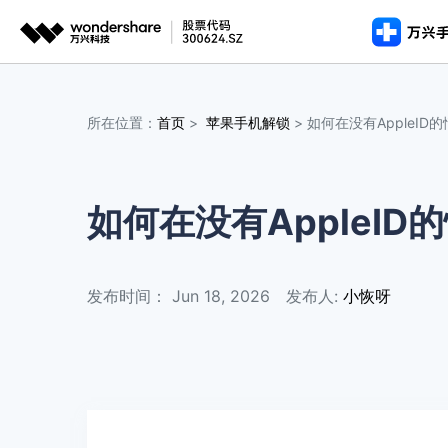
推荐产
AIGC数字创意
平台
所在位置：
首页
>
苹果手机解锁
> 如何在没有AppleID的
手机解锁
手机解
手机解
视频创意
绘图创意
企业
完整工具包
图文教程
>
>
安全移除
安全移除
安全移除各类手机锁屏
iOS
iOS
代理
万兴剧厂
万兴图示
iOS 版
视频教程
AI驱动的一站式精品影视内容创作平台
一站式办公绘图
数据擦除
如何在没有AppleID的
客户
数据擦
数据擦
永久删除数据保护隐私安
万兴喵影
万兴脑图
安卓版
永久删除
永久删除
AI赋能，你也是剪辑大师
基于云的跨端思
iOS
iOS
发布时间： Jun 18, 2026
发布人:
小恢呀
万兴天幕
一句话生成视频/图片/音乐
Wondershare SelfyzAI
让照片动起来