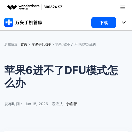
下载
推荐产品
AIGC数字创意
产品
政企服务
所在位置：
首页
>
苹果手机助手
> 苹果6进不了DFU模式怎么办
实用工具
手机解锁
使用教程
新闻中心
数据擦除
手机解锁
文章资讯
苹果6进不了DFU模式怎
关于万兴
么办
手机助手
数据擦除
手机解锁
服务与支持
手机备份
手机助手
数据擦除
常见问题
加入我们
登录
发布时间： Jun 18, 2026
发布人:
小恢呀
系统修复
手机备份
手机助手
联系我们
帮助中心
系统修复
手机备份