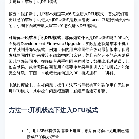
关键词：苹果手机DFU模式
系统修复
客服热线：
4000-300624
摘要：很多新手用户都不知道苹果6怎么进入DFU模式，首先我们需
要注意的苹果手机进入到DFU模式是必须需要itunes 来进行同步操作
的，小编下面就来教大家苹果6怎么进入DFU模式。
可能你听说
苹果手机DFU模式
，那你知道什么是DFU模式吗？DFU的
全称是Development Firmware Upgrade，实际意思就是苹果手机固
件的强制升降级模式。例如，有的用户将固件升级到最新版本，但是
发现新固件用起来并没有想象中的那么好，并且有的还不能完美越狱
因此想降级固件。在降级苹果手机固件的时候，如果出现过错误，比
如白苹果、或者无限白菊花用户需要使苹果手机进入DFU模式才能够
完全降级。下面，本教程就如何进入DFU模式进行一一讲解。
电池过度放电，主板问题，操作方法不当等都有可能致使用户无法使
用DFU模式，其中操作问题很重要，必须严格遵守步骤。
方法一:开机状态下进入DFU模式
1、用USB线将设备连接上电脑，然后你将会听见电脑已连
接成功的提示声音