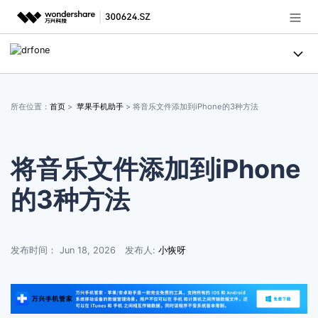
推荐产品
AIGC数字创意
产品
政企服务
所在位置：
首页
>
苹果手机助手
> 将音乐文件添加到iPhone的3种方法
实用工具
手机解锁
使用教程
新闻中心
数据擦除
手机解锁
文章资讯
将音乐文件添加到iPhone
关于万兴
的3种方法
手机助手
数据擦除
手机解锁
服务与支持
手机备份
手机助手
数据擦除
常见问题
加入我们
登录
发布时间： Jun 18, 2026
发布人:
小恢呀
系统修复
手机备份
手机助手
联系我们
帮助中心
系统修复
手机备份