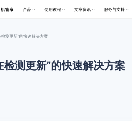
产品
使用教程
文章资讯
服务与支持
加入我们
品
政企服务
新闻中心
关于万兴
服务
解决方案
公司简介
新闻动态
投资者关系
行业应用
实用工具
常见问题
联系我们
在检测更新”的快速解决方案
创业历程
活动专题
联系我们
锁
锁
手机助手
手机助手
手机助手
用户
文档创意
数字文档
制造业
实用工具
互联网&
各类手机锁屏
各类手机锁屏
智能手机数据管理和传输方案
智能手机数据管理和传输方案
智能手机数据管理和传输方案
社会责任
供应商合作
iOS
Android
iOS
iOS
Android
Android
商
创意绘图
交通运输
教育
• 下载安装
• 个人用户
万兴PDF
万兴恢复专家
利器
秒会的全能PDF编辑神器
简单高效的数据管理软件
在检测更新”的快速解决方案
案例
视频创意
金融&银行
电力资源
• 扫描恢复
• 企业用户
除
除
手机备份
手机备份
手机备份
全
万兴HiPDF
万兴易修
数据保护隐私安全
数据保护隐私安全
备份和恢复手机数据
备份和恢复手机数据
备份和恢复手机数据
• 购买售后
• 媒体合作
维导图软件
一站式在线PDF解决方案
视频/照片修复一站式解
iOS
Android
iOS
iOS
Android
Android
所有产品