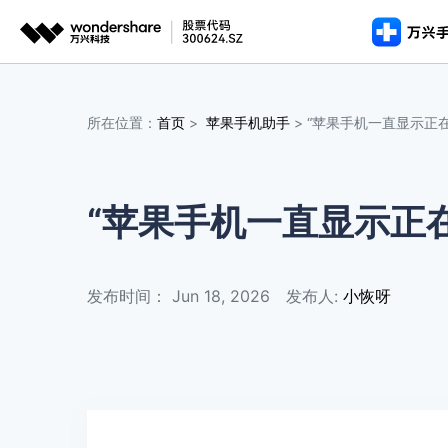
推荐产
AIGC数字创意
平台
所在位置：
首页
>
苹果手机助手
> “苹果手机一直显示正
手机解锁
手机解
手机解
视频创意
绘图创意
企业
完整工具包
图文教程
>
>
安全移除
安全移除
安全移除各类手机锁屏
iOS
iOS
代理
万兴剧厂
万兴图示
iOS 版
视频教程
AI驱动的一站式精品影视内容创作平台
一站式办公绘图
数据擦除
“苹果手机一直显示正
客户
数据擦
数据擦
永久删除数据保护隐私安
万兴喵影
万兴脑图
安卓版
永久删除
永久删除
AI赋能，你也是剪辑大师
基于云的跨端思
iOS
iOS
发布时间： Jun 18, 2026
发布人:
小恢呀
万兴天幕
一句话生成视频/图片/音乐
Wondershare SelfyzAI
让照片动起来