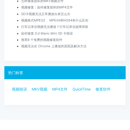
怎样修复损坏的MKV视频文件
视频修复：如何修复损坏的MP4文件
SD卡视频无法正常播放出来怎么办
视频格式MPEG2 、MPEG4和H264有什么区别
行车记录仪视频无法播放？行车记录仪故障排除
如何修复 DJI Mavic Mini SD 卡错误
推荐8 个免费的视频修复软件
视频无法在 Chrome 上播放的原因及解决方法
热门标签
视频错误
MKV视频
MP4文件
QuickTime
修复软件