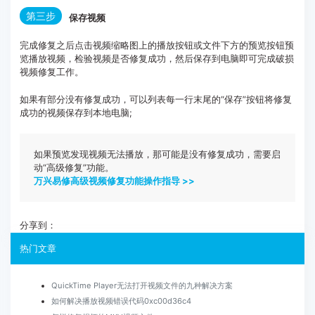
第三步
保存视频
完成修复之后点击视频缩略图上的播放按钮或文件下方的预览按钮预
览播放视频，检验视频是否修复成功，然后保存到电脑即可完成破损
视频修复工作。
如果有部分没有修复成功，可以列表每一行末尾的“保存”按钮将修复
成功的视频保存到本地电脑;
如果预览发现视频无法播放，那可能是没有修复成功，需要启
动“高级修复”功能。
万兴易修高级视频修复功能操作指导 >>
分享到：
热门文章
QuickTime Player无法打开视频文件的九种解决方案
如何解决播放视频错误代码0xc00d36c4