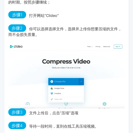
的时期。按照步骤继续；
步骤1
打开网站“Clideo”
步骤2
你可以选择选择文件，选择并上传你想要压缩的文件，
而不会损失质量。
步骤3
文件上传后，点击“压缩”选项
步骤4
等待一段时间，直到在线工具压缩视频。