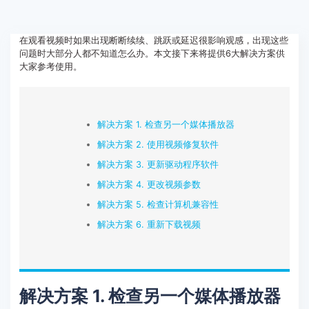
客服热线：
4000-300624
在观看视频时如果出现断断续续、跳跃或延迟很影响观感，出现这些
问题时大部分人都不知道怎么办。本文接下来将提供6大解决方案供
大家参考使用。
解决方案 1. 检查另一个媒体播放器
解决方案 2. 使用视频修复软件
解决方案 3. 更新驱动程序软件
解决方案 4. 更改视频参数
解决方案 5. 检查计算机兼容性
解决方案 6. 重新下载视频
解决方案 1. 检查另一个媒体播放器