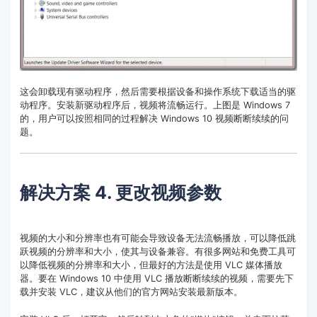
这会卸载现有驱动程序，然后需要根据设备和操作系统下载适当的驱
动程序。安装新驱动程序后，视频将流畅运行。上图是 Windows 7
的，用户可以按照相同的过程解决 Windows 10 视频断断续续的问
题。
解决方案 4. 更改视频参数
视频的大小和分辨率也有可能会导致设备无法流畅播放，可以降低跳
跃视频的分辨率和大小，使其与设备兼容。有很多网站和免费工具可
以降低视频的分辨率和大小，但最好的方法是使用 VLC 媒体播放
器。要在 Windows 10 中使用 VLC 播放断断续续的视频，需要先下
载并安装 VLC，建议从他们的官方网站安装最新版本。