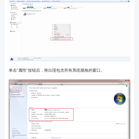
单击“属性”按钮后，将出现包含所有系统规格的窗口。