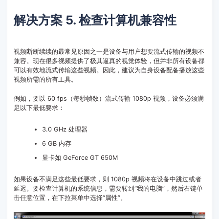
解决方案 5. 检查计算机兼容性
视频断断续续的最常见原因之一是设备与用户想要流式传输的视频不
兼容。现在很多视频提供了极其逼真的视觉体验，但并非所有设备都
可以有效地流式传输这些视频。因此，建议为自身设备配备播放这些
视频所需的所有工具。
例如，要以 60 fps（每秒帧数）流式传输 1080p 视频，设备必须满
足以下最低要求：
3.0 GHz 处理器
6 GB 内存
显卡如 GeForce GT 650M
如果设备不满足这些最低要求，则 1080p 视频将在设备中跳过或者
延迟。要检查计算机的系统信息，需要转到“我的电脑”，然后右键单
击任意位置，在下拉菜单中选择“属性”。