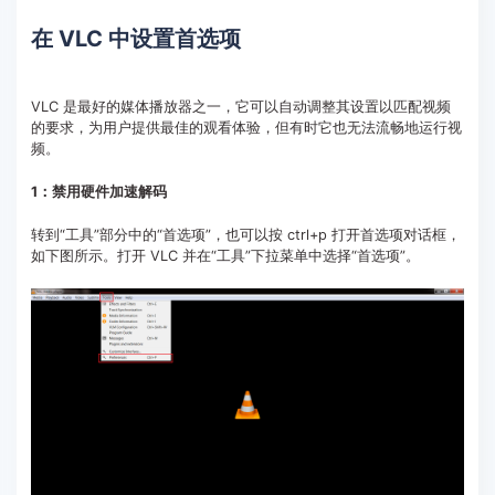
在 VLC 中设置首选项
VLC 是最好的媒体播放器之一，它可以自动调整其设置以匹配视频
的要求，为用户提供最佳的观看体验，但有时它也无法流畅地运行视
频。
1：禁用硬件加速解码
转到“工具”部分中的“首选项”，也可以按 ctrl+p 打开首选项对话框，
如下图所示。打开 VLC 并在“工具”下拉菜单中选择“首选项”。