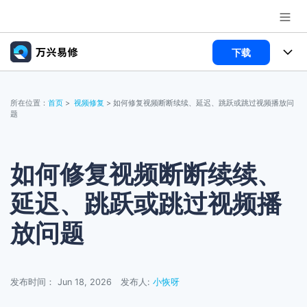
下载
推荐产品
AIGC数字创意
功能
政企服务
所在位置：
首页
>
视频修复
> 如何修复视频断断续续、延迟、跳跃或跳过视频播放问
实用工具
题
视频修复
教程
新闻中心
照片修复
修复百科
如何修复视频断断续续、
关于万兴
文档修复
视频修复
服务与支持
延迟、跳跃或跳过视频播
音频修复
常见问题
加入我们
照片修复
放问题
登录
立即购买
联系我们
文档修复
帮助中心
发布时间： Jun 18, 2026
发布人:
小恢呀