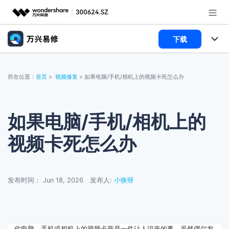
下载
推荐产品
AIGC数字创意
功能
政企服务
所在位置：
首页
>
视频修复
> 如果电脑/手机/相机上的视频卡死怎么办
实用工具
视频修复
教程
新闻中心
照片修复
修复百科
如果电脑/手机/相机上的
关于万兴
文档修复
视频修复
视频卡死怎么办
服务与支持
音频修复
常见问题
加入我们
照片修复
登录
立即购买
发布时间： Jun 18, 2026
发布人:
小恢呀
联系我们
文档修复
帮助中心
你电脑、手机或相机上的视频卡死是一件让人沮丧的事，虽然偶尔发