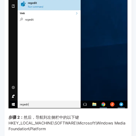
步骤 2：
然后，导航到左侧栏中的以下键
HKEY_LOCAL_MACHINE\SOFTWARE\Microsoft\Windows Media
Foundation\Platform