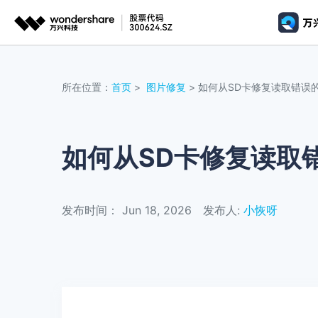
推荐产
AIGC数字创意
平台
视频
所在位置：
首页
>
图片修复
> 如何从SD卡修复读取错误
视频创意
绘图创意
企业
复
代理
• 视
万兴剧厂
万兴图示
AI驱动的一站式精品影视内容创作平台
一站式办公绘图
如何从SD卡修复读取
客户
• 
万兴喵影
万兴脑图
• 视
AI赋能，你也是剪辑大师
基于云的跨端思
发布时间： Jun 18, 2026
发布人:
小恢呀
万兴天幕
一句话生成视频/图片/音乐
Wondershare SelfyzAI
让照片动起来