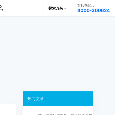
客服热线：
探索万兴
帮助中心
4000-300624
了解万兴
音频修
复
科技
复
政企服务
复
关于万兴
复
新闻中心
决方案
加入我们
帮助中心
热门文章