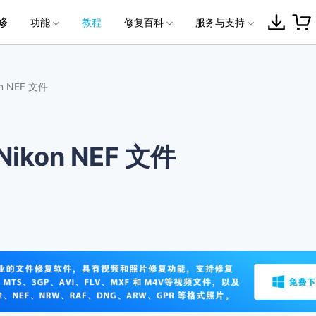
功能
教程
修复百科
服务与支持
加入我们
品
政企服务
新闻中心
关于万兴
服务
解决方案
公司简介
新闻动态
投资者关系
行业应用
实用工具
修
常见问题
照片修
联系我们
文档修
文档修
视频修复
照片修复
 NEF 文件
创业历程
活动专题
联系我们
用户
文档创意
数字文档
制造业
实用工具
互联网&
复
复
社会责任
供应商合作
商
创意绘图
交通运输
教育
频格式
• 下载安装
• 照片格式
• 个人用户
• Word文件修
万兴PDF
万兴恢复专家
利器
秒会的全能PDF编辑神器
简单高效的数据管理软件
kon NEF 文件
案例
视频创意
金融&银行
电力资源
视频错误代码
• 修复使用
• 照片问题
• 企业用户
• Excel文件修
万兴HiPDF
万兴易修
频问题
• 购买售后
• 媒体合作
维导图软件
一站式在线PDF解决方案
视频/照片修复一站式解
所有产品