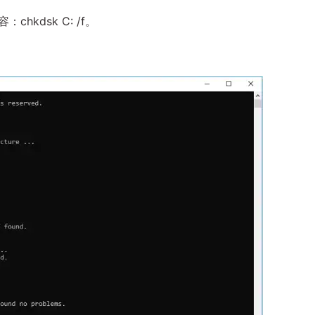
hkdsk C: /f。