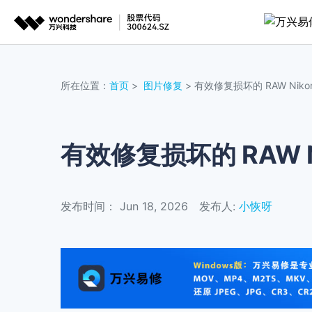
推荐产
AIGC数字创意
平台
视频
所在位置：
首页
>
图片修复
> 有效修复损坏的 RAW Nikon
视频创意
绘图创意
企业
复
代理
• 视
万兴剧厂
万兴图示
AI驱动的一站式精品影视内容创作平台
一站式办公绘图
有效修复损坏的 RAW Ni
客户
• 
万兴喵影
万兴脑图
• 视
AI赋能，你也是剪辑大师
基于云的跨端思
发布时间： Jun 18, 2026
发布人:
小恢呀
万兴天幕
一句话生成视频/图片/音乐
Wondershare SelfyzAI
让照片动起来