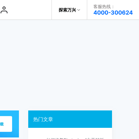
客服热线：
探索万兴
帮助中心
4000-300624
了解万兴
音频修
复
科技
复
政企服务
复
关于万兴
复
新闻中心
决方案
加入我们
帮助中心
热门文章