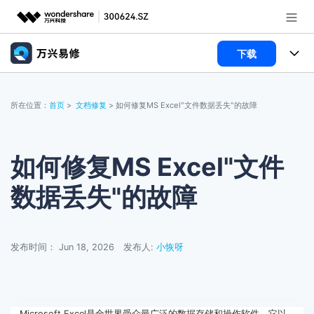
下载
推荐产品
AIGC数字创意
功能
政企服务
所在位置：
首页
>
文档修复
> 如何修复MS Excel"文件数据丢失"的故障
实用工具
视频修复
教程
新闻中心
照片修复
修复百科
如何修复MS Excel"文件
关于万兴
文档修复
视频修复
数据丢失"的故障
服务与支持
音频修复
常见问题
加入我们
照片修复
登录
立即购买
发布时间： Jun 18, 2026
发布人:
小恢呀
联系我们
文档修复
帮助中心
Microsoft Excel是全世界受众最广泛的数据存储和操作软件。它以