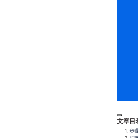
文章目
步