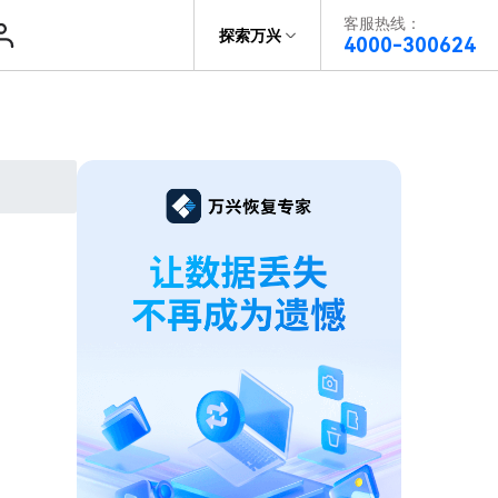
客服热线：
帮助中心
探索万兴
4000-300624
了解万兴
复
音频修复
科技
政企服务
复
关于万兴
复
新闻中心
决方案
加入我们
帮助中心