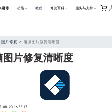
品
政企服务
新闻中心
关于万兴
功能
教程
修复百科
服务与支持
加入我们
服务
解决方案
公司简介
新闻动态
投资者关系
行业应用
实用工具
常见问题
联系我们
文档修复
文档修
修复
视频修复
照片修复
照片修复
创业历程
活动专题
联系我们
用户
文档创意
数字文档
制造业
实用工具
互联网&
社会责任
供应商合作
图片修复
>
电脑图片修复清晰度
商
创意绘图
交通运输
教育
 视频格式
• 下载安装
• 照片格式
• 个人用户
• Word文件修
万兴PDF
万兴恢复专家
利器
秒会的全能PDF编辑神器
简单高效的数据管理软件
案例
视频创意
金融&银行
电力资源
脑图片修复清晰度
 视频错误代码
• 修复使用
• 照片问题
• 企业用户
• Excel文件修
万兴HiPDF
万兴易修
 视频问题
• 购买售后
• 媒体合作
维导图软件
一站式在线PDF解决方案
视频/照片修复一站式解
5-08-20 16:33:17
所有产品