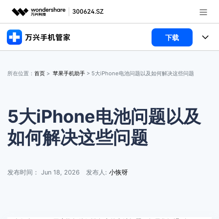
下载
推荐产品
AIGC数字创意
产品
政企服务
所在位置：
首页
>
苹果手机助手
> 5大iPhone电池问题以及如何解决这些问题
实用工具
手机解锁
使用教程
新闻中心
数据擦除
手机解锁
文章资讯
5大iPhone电池问题以及
关于万兴
如何解决这些问题
手机助手
数据擦除
手机解锁
服务与支持
手机备份
手机助手
数据擦除
常见问题
加入我们
登录
发布时间： Jun 18, 2026
发布人:
小恢呀
系统修复
手机备份
手机助手
联系我们
帮助中心
系统修复
手机备份