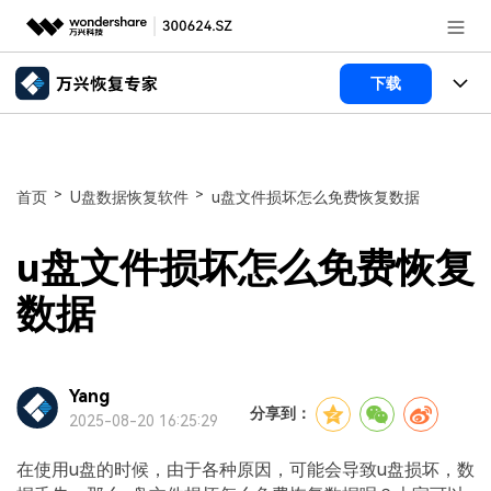
推荐产品
下载
AIGC数字创意
政企服务
所有产品
实用工具
数据恢复
新闻中心
使用教程
>
>
首页
U盘数据恢复软件
u盘文件损坏怎么免费恢复数据
文件修复
电脑数据恢复
文章资讯
关于万兴
u盘文件损坏怎么免费恢复
破损文件修复
电脑数据恢复
服务与支持
加入我们
数据
破损文件修复
常见问题
帮助中心
登录
立即购买
Yang
联系我们
分享到：
2025-08-20 16:25:29
客服热线：
4000-300624
在使用u盘的时候，由于各种原因，可能会导致u盘损坏，数