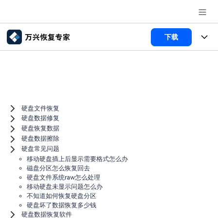
推荐产品
下载
AIGC数字创意
政企服务
所有产品
实用工具
数据恢复
新闻中心
使用教程
Menu
文件修复
电脑数据恢复
文章资讯
硬盘文件恢复
关于万兴
硬盘数据修复
硬盘恢复数据
破损文件修复
电脑数据恢复
服务与支持
加入我们
硬盘数据擦除
硬盘常见问题
破损文件修复
常见问题
帮助中心
移动硬盘插上后显示需要格式怎么办
登录
立即购买
磁盘分区怎么恢复回去
联系我们
硬盘文件系统raw怎么处理
移动硬盘未显示问题怎么办
不知道如何恢复硬盘分区
客服热线：
4000-300624
硬盘坏了数据恢复多少钱
硬盘数据恢复软件