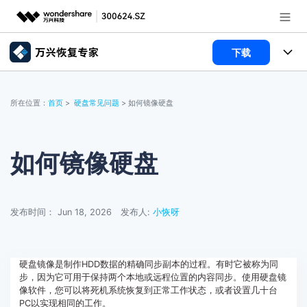
下载
推荐产品
AIGC数字创意
所有产品
政企服务
所在位置：
首页
>
硬盘常见问题
> 如何镜像硬盘
实用工具
数据恢复
使用教程
新闻中心
文件修复
电脑数据恢复
文章资讯
如何镜像硬盘
关于万兴
破损文件修复
电脑数据恢复
服务与支持
发布时间： Jun 18, 2026
发布人:
小恢呀
破损文件修复
常见问题
加入我们
登录
立即购买
联系我们
帮助中心
硬盘镜像是制作HDD数据的精确同步副本的过程。有时它被称为同
步，因为它可用于保持两个本地或远程位置的内容同步。使用硬盘镜
像软件，您可以将死机系统恢复到正常工作状态，或者设置几十台
PC以实现相同的工作。