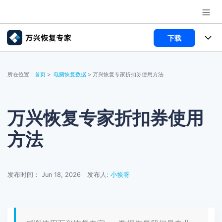
下载
推荐产品
AIGC数字创意
所有产品
政企服务
所在位置：
首页
>
电脑恢复数据
> 万兴恢复专家折扣券使用方法
实用工具
数据恢复
使用教程
新闻中心
文件修复
电脑数据恢复
文章资讯
万兴恢复专家折扣券使用
关于万兴
方法
破损文件修复
电脑数据恢复
服务与支持
破损文件修复
常见问题
加入我们
登录
立即购买
发布时间： Jun 18, 2026
发布人:
小恢呀
联系我们
帮助中心