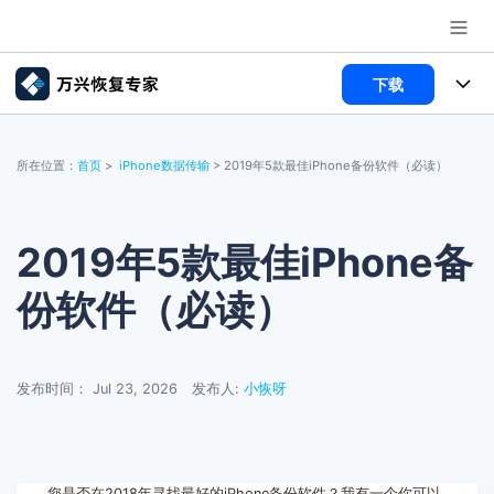
下载
推荐产品
AIGC数字创意
所有产品
政企服务
所在位置：
首页
>
iPhone数据传输
> 2019年5款最佳iPhone备份软件（必读）
实用工具
数据恢复
使用教程
新闻中心
文件修复
电脑数据恢复
文章资讯
2019年5款最佳iPhone备
关于万兴
份软件（必读）
破损文件修复
电脑数据恢复
服务与支持
破损文件修复
常见问题
加入我们
登录
立即购买
发布时间： Jul 23, 2026
发布人:
小恢呀
联系我们
帮助中心
您是否在2018年寻找最好的iPhone备份软件？我有一个你可以