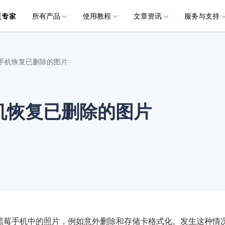
所有产品
使用教程
文章资讯
服务与支持
加入我们
品
政企服务
新闻中心
关于万兴
服务
解决方案
公司简介
新闻动态
投资者关系
行业应用
实用工具
电脑数据恢复
电脑数据恢复
数据恢复
常见问题
破损文件修复
破损文件修复
联系我们
文件修复
rry手机恢复已删除的图片
创业历程
活动专题
联系我们
用户
文档创意
数字文档
制造业
实用工具
互联网&
社会责任
供应商合作
商
创意绘图
交通运输
教育
• 从本地磁盘恢复
• 硬盘数据恢复
• 下载安装
电脑数据恢复专业版
• 视频修复
• 视频破损修复
• 个人用户
万兴易修
万兴PDF
万兴恢复专家
利器
秒会的全能PDF编辑神器
简单高效的数据管理软件
y手机恢复已删除的图片
案例
视频创意
金融&银行
电力资源
• 从外接设备恢复
• SD卡数据恢复
• 扫描恢复
• 图片修复
• 图片破损修复
• 企业用户
电脑数据恢复Mac版
万兴HiPDF
万兴易修
• 从崩溃电脑恢复
• U盘数据恢复
• 购买售后
• 文档修复
• 图片文档修复
• 媒体合作
电脑数据恢复免费版
维导图软件
一站式在线PDF解决方案
视频/照片修复一站式解
• 回收站清空恢复
• 音频修复
黑莓手机中的照片，例如意外删除和存储卡格式化。发生这种情
所有产品