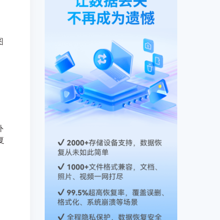
图
外
复