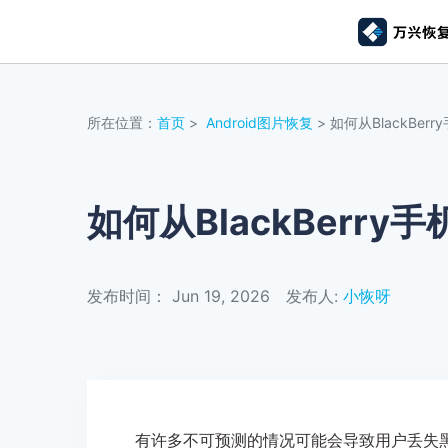
推荐产
AIGC数字创意
平台
所在位置：
首页
>
Android图片恢复
> 如何从BlackBe
视频创意
绘图创意
企业
代理
万兴剧厂
万兴图示
AI驱动的一站式精品影视内容创作平台
一站式办公绘图
如何从BlackBerr
客户
万兴喵影
万兴脑图
AI赋能，你也是剪辑大师
基于云的跨端思
发布时间： Jun 19, 2026
发布人:
小恢呀
万兴天幕
一句话生成视频/图片/音乐
Wondershare SelfyzAI
让照片动起来
有许多不可预测的情况可能会导致用户丢失