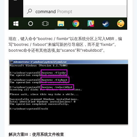
现在，键入命令“bootrec / fixmbr”以在系统分区上写入MBR，编
写“bootrec / fixboot”来编写新的引导扇区，而不是“fixmbr”。
bootrec命令还有其他选项,如“scanos”和“rebuildbcd”。
解决方案III：使用系统文件检查