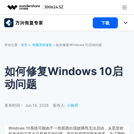
下载
推荐产品
AIGC数字创意
所有产品
政企服务
所在位置：
首页
>
电脑系统修复
> 如何修复Windows 10启动问题
实用工具
数据恢复
使用教程
新闻中心
文件修复
电脑数据恢复
文章资讯
如何修复Windows 10启
关于万兴
动问题
破损文件修复
电脑数据恢复
服务与支持
破损文件修复
常见问题
加入我们
登录
立即购买
发布时间： Jun 19, 2026
发布人:
小恢呀
联系我们
帮助中心
Windows 10系统可能由于一些原因出现故障而无法启动，从恶意软
件攻击到与其主引导相关的问题，背后的原因可能有很多。为了帮助