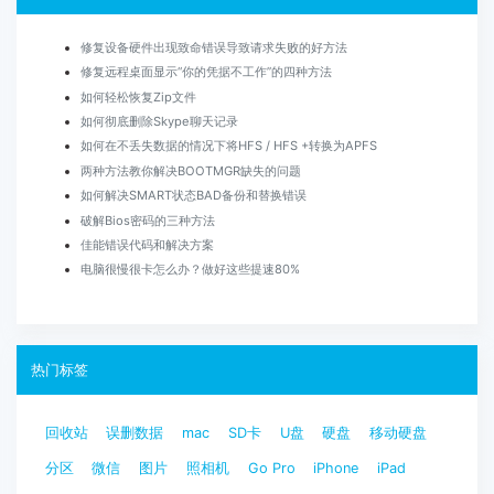
修复设备硬件出现致命错误导致请求失败的好方法
修复远程桌面显示“你的凭据不工作”的四种方法
如何轻松恢复Zip文件
如何彻底删除Skype聊天记录
如何在不丢失数据的情况下将HFS / HFS +转换为APFS
两种方法教你解决BOOTMGR缺失的问题
如何解决SMART状态BAD备份和替换错误
破解Bios密码的三种方法
佳能错误代码和解决方案
电脑很慢很卡怎么办？做好这些提速80%
热门标签
回收站
误删数据
mac
SD卡
U盘
硬盘
移动硬盘
分区
微信
图片
照相机
Go Pro
iPhone
iPad