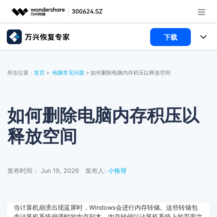
下载
推荐产品
AIGC数字创意
所有产品
政企服务
所在位置：
首页
>
电脑常见问题
> 如何删除电脑内存积压以释放空间
实用工具
数据恢复
使用教程
新闻中心
文件修复
电脑数据恢复
文章资讯
如何删除电脑内存积压以
关于万兴
释放空间
破损文件修复
电脑数据恢复
服务与支持
破损文件修复
常见问题
加入我们
登录
立即购买
发布时间： Jun 19, 2026
发布人:
小恢呀
联系我们
帮助中心
当计算机崩溃出现蓝屏时，Windows会进行内存转储。这些转储包
含计算机系统崩溃时的内存副本，内存转储以计算机系统上的页面文