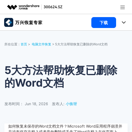
下载
推荐产品
AIGC数字创意
所有产品
政企服务
所在位置：
首页
>
电脑文件恢复
> 5大方法帮助恢复已删除的Word文档
实用工具
数据恢复
使用教程
新闻中心
文件修复
电脑数据恢复
文章资讯
5大方法帮助恢复已删除
关于万兴
的Word文档
破损文件修复
电脑数据恢复
服务与支持
破损文件修复
常见问题
加入我们
登录
立即购买
发布时间： Jun 18, 2026
发布人:
小恢呀
联系我们
帮助中心
如何恢复未保存的Word文档文件？Microsoft Word应用程序崩溃并
且没有保存文档？或者意外删除或丢失了Word文档？在此页面上，