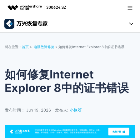
推荐产品
AIGC数字创意
所有产品
政企服务
所在位置：
首页
>
电脑故障修复
> 如何修复Internet Explorer 8中的证书错误
实用工具
数据恢复
使用教程
新闻中心
文件修复
电脑数据恢复
文章资讯
如何修复Internet
关于万兴
Explorer 8中的证书错误
破损文件修复
电脑数据恢复
服务与支持
破损文件修复
常见问题
加入我们
登录
立即购买
发布时间： Jun 19, 2026
发布人:
小恢呀
联系我们
帮助中心