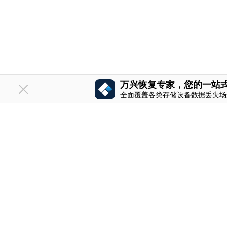
万兴恢复专家，您的一站
全面覆盖各类存储设备数据丢失场
推荐产品
关于万兴
简体中文
万兴剧厂
公司简介
万兴天幕
人才招聘
万兴喵影
创业历程
万兴图示
投资者关系