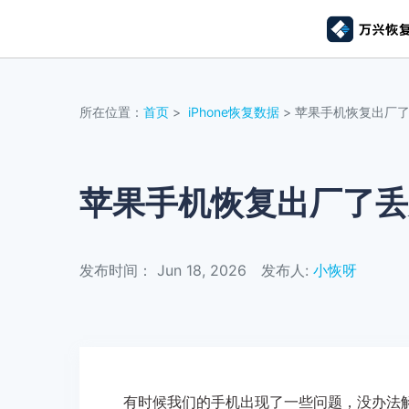
推荐产
AIGC数字创意
平台
所在位置：
首页
>
iPhone恢复数据
> 苹果手机恢复出厂
视频创意
绘图创意
企业
代理
万兴剧厂
万兴图示
AI驱动的一站式精品影视内容创作平台
一站式办公绘图
苹果手机恢复出厂了丢
客户
万兴喵影
万兴脑图
AI赋能，你也是剪辑大师
基于云的跨端思
发布时间： Jun 18, 2026
发布人:
小恢呀
万兴天幕
一句话生成视频/图片/音乐
Wondershare SelfyzAI
让照片动起来
有时候我们的手机出现了一些问题，没办法