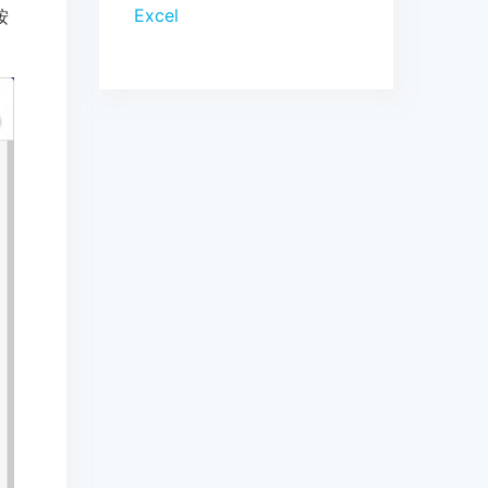
Excel
按