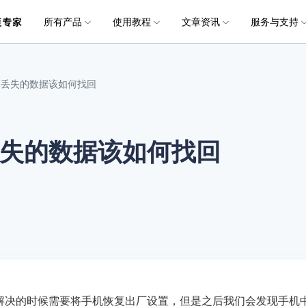
所有产品
使用教程
文章资讯
服务与支持
加入我们
品
政企服务
新闻中心
关于万兴
服务
解决方案
公司简介
新闻动态
投资者关系
行业应用
实用工具
电脑数据恢复
电脑数据恢复
数据恢复
常见问题
破损文件修复
破损文件修复
联系我们
文件修复
了丢失的数据该如何找回
创业历程
活动专题
联系我们
用户
文档创意
数字文档
制造业
实用工具
互联网&
社会责任
供应商合作
商
创意绘图
交通运输
教育
• 从本地磁盘恢复
• 硬盘数据恢复
• 下载安装
电脑数据恢复专业版
• 视频修复
• 视频破损修复
• 个人用户
万兴易修
万兴PDF
万兴恢复专家
利器
秒会的全能PDF编辑神器
简单高效的数据管理软件
失的数据该如何找回
案例
视频创意
金融&银行
电力资源
• 从外接设备恢复
• SD卡数据恢复
• 扫描恢复
• 图片修复
• 图片破损修复
• 企业用户
电脑数据恢复Mac版
万兴HiPDF
万兴易修
• 从崩溃电脑恢复
• U盘数据恢复
• 购买售后
• 文档修复
• 图片文档修复
• 媒体合作
电脑数据恢复免费版
维导图软件
一站式在线PDF解决方案
视频/照片修复一站式解
• 回收站清空恢复
• 音频修复
解决的时候需要将手机恢复出厂设置，但是之后我们会发现手机
所有产品