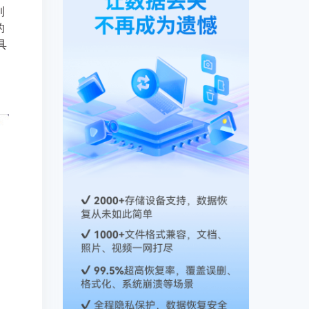
到
的
具