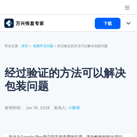
下载
推荐产品
AIGC数字创意
所有产品
政企服务
所在位置：
首页
>
电脑常见问题
> 经过验证的方法可以解决包装问题
实用工具
数据恢复
使用教程
新闻中心
文件修复
电脑数据恢复
文章资讯
经过验证的方法可以解决
关于万兴
包装问题
破损文件修复
电脑数据恢复
服务与支持
破损文件修复
常见问题
加入我们
登录
立即购买
发布时间： Jun 18, 2026
发布人:
小恢呀
联系我们
帮助中心
无法从Google Play商店安装您喜爱的应用，因为解析包时出现问