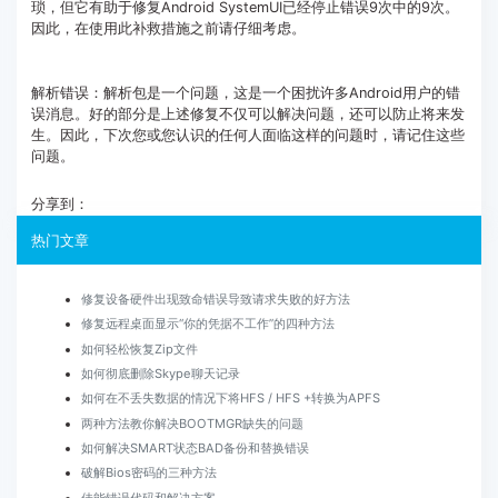
琐，但它有助于修复Android SystemUI已经停止错误9次中的9次。
因此，在使用此补救措施之前请仔细考虑。
解析错误：解析包是一个问题，这是一个困扰许多Android用户的错
误消息。好的部分是上述修复不仅可以解决问题，还可以防止将来发
生。因此，下次您或您认识的任何人面临这样的问题时，请记住这些
问题。
分享到：
热门文章
修复设备硬件出现致命错误导致请求失败的好方法
修复远程桌面显示“你的凭据不工作”的四种方法
如何轻松恢复Zip文件
如何彻底删除Skype聊天记录
如何在不丢失数据的情况下将HFS / HFS +转换为APFS
两种方法教你解决BOOTMGR缺失的问题
如何解决SMART状态BAD备份和替换错误
破解Bios密码的三种方法
佳能错误代码和解决方案