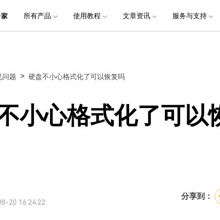
品
政企服务
新闻中心
关于万兴
所有产品
使用教程
文章资讯
服务与支持
加入我们
服务
解决方案
公司简介
新闻动态
投资者关系
行业应用
实用工具
电脑数据恢复
电脑数据恢复
数据恢复
常见问题
破损文件修复
破损文件修复
联系我们
文件修复
创业历程
活动专题
联系我们
用户
文档创意
数字文档
制造业
实用工具
互联网&
>
见问题
硬盘不小心格式化了可以恢复吗
社会责任
供应商合作
商
创意绘图
交通运输
教育
• 从本地磁盘恢复
• 硬盘数据恢复
• 下载安装
电脑数据恢复专业版
• 视频修复
• 视频破损修复
• 个人用户
万兴易修
万兴PDF
万兴恢复专家
利器
秒会的全能PDF编辑神器
简单高效的数据管理软件
案例
视频创意
金融&银行
电力资源
不小心格式化了可以
• 从外接设备恢复
• SD卡数据恢复
• 扫描恢复
• 图片修复
• 图片破损修复
• 企业用户
电脑数据恢复Mac版
万兴HiPDF
万兴易修
• 从崩溃电脑恢复
• U盘数据恢复
• 购买售后
• 文档修复
• 图片文档修复
• 媒体合作
电脑数据恢复免费版
维导图软件
一站式在线PDF解决方案
视频/照片修复一站式解
• 回收站清空恢复
• 音频修复
分享到：
8-20 16:24:22
所有产品