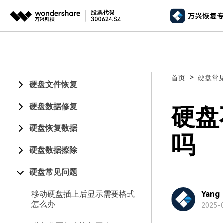
推荐产
AIGC数字创意
平台
视频创意
绘图创意
企业
>
首页
硬盘常
硬盘文件恢复
代理
万兴剧厂
万兴图示
AI驱动的一站式精品影视内容创作平台
一站式办公绘图
硬盘数据修复
客户
硬盘
万兴喵影
万兴脑图
硬盘恢复数据
AI赋能，你也是剪辑大师
基于云的跨端思
吗
硬盘数据擦除
万兴天幕
一句话生成视频/图片/音乐
硬盘常见问题
Wondershare SelfyzAI
移动硬盘插上后显示需要格式
让照片动起来
Yang
怎么办
2025-0