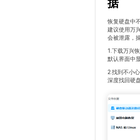
据
恢复硬盘中
建议使用万
会被泄露，
1.下载万兴
默认界面中
2.找到不小
深度找回硬