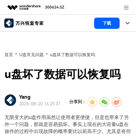
推荐产品
下载
AIGC数字创意
政企服务
所有产品
实用工具
数据恢复
新闻中心
使用教程
>
>
首页
U盘常见问题
u盘坏了数据可以恢复吗
文件修复
电脑数据恢复
文章资讯
关于万兴
u盘坏了数据可以恢复吗
破损文件修复
电脑数据恢复
服务与支持
加入我们
破损文件修复
常见问题
Yang
帮助中心
分享到：
登录
立即购买
2025-08-20 16:25:37
联系我们
无限变大的u盘作用虽然让使用者更便捷，但是也带来了另
客服热线：
4000-300624
外一个问题，那就是容易损坏。事实上现在的大容量u盘在
操作的过程中出现故障的概率要比以前高不少。尤其是有些