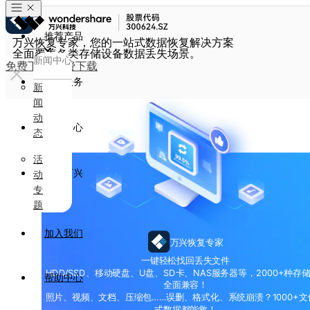
推荐产品
万兴恢复专家，您的一站式数据恢复解决方案
全面覆盖各类存储设备数据丢失场景。
新闻中心
免费下载
免费下载
政企服务
新
闻
动
新闻中心
态
活
关于万兴
动
专
题
加入我们
万兴恢复专家
一键轻松找回丢失文件
HDD/SSD、移动硬盘、U盘、SD卡、NAS服务器等，2000+种存
帮助中心
全面兼容！
照片、视频、文档、压缩包……误删、格式化、系统崩溃？1000+文
式数据都能救！