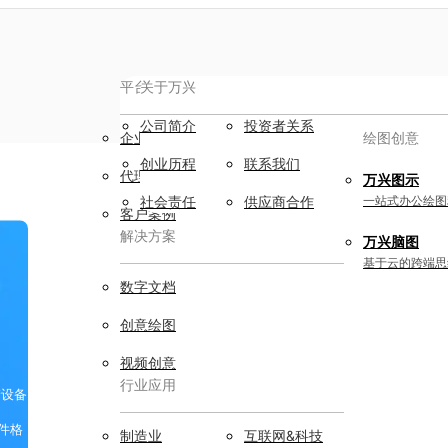
平台服务
AIGC数字创意
关于万兴
公司简介
投资者关系
企业用户
视频创意
绘图创意
创业历程
联系我们
代理商
万兴剧厂
万兴图示
AI驱动的一站式精品影视内容创作平
社会责任
供应商合作
一站式办公绘图
客户案例
台
解决方案
万兴脑图
万兴喵影
基于云的跨端思
AI赋能，你也是剪辑大师
数字文档
万兴天幕
创意绘图
一句话生成视频/图片/音乐
视频创意
行业应用
Wondershare SelfyzAI
储设备
让照片动起来
实用工具
件格
制造业
互联网&科技