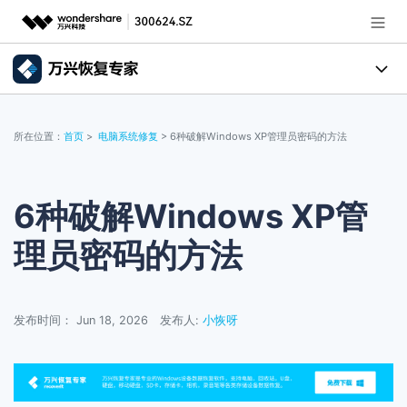
推荐产品
AIGC数字创意
所有产品
政企服务
所在位置：
首页
>
电脑系统修复
> 6种破解Windows XP管理员密码的方法
实用工具
数据恢复
使用教程
新闻中心
文件修复
电脑数据恢复
文章资讯
6种破解Windows XP管
关于万兴
理员密码的方法
破损文件修复
电脑数据恢复
服务与支持
破损文件修复
常见问题
加入我们
登录
立即购买
发布时间： Jun 18, 2026
发布人:
小恢呀
联系我们
帮助中心