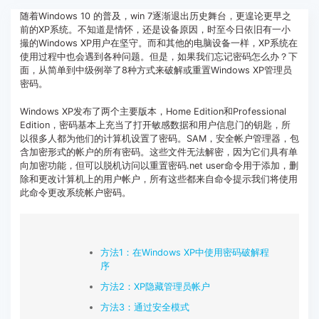
客服热线：
4000-300624
随着Windows 10 的普及，win 7逐渐退出历史舞台，更遑论更早之
前的XP系统。不知道是情怀，还是设备原因，时至今日依旧有一小
撮的Windows XP用户在坚守。而和其他的电脑设备一样，XP系统在
使用过程中也会遇到各种问题。但是，如果我们忘记密码怎么办？下
面，从简单到中级例举了8种方式来破解或重置Windows XP管理员
密码。
Windows XP发布了两个主要版本，Home Edition和Professional
Edition，密码基本上充当了打开敏感数据和用户信息门的钥匙，所
以很多人都为他们的计算机设置了密码。SAM，安全帐户管理器，包
含加密形式的帐户的所有密码。这些文件无法解密，因为它们具有单
向加密功能，但可以脱机访问以重置密码.net user命令用于添加，删
除和更改计算机上的用户帐户，所有这些都来自命令提示我们将使用
此命令更改系统帐户密码。
方法1：在Windows XP中使用密码破解程
序
方法2：XP隐藏管理员帐户
方法3：通过安全模式