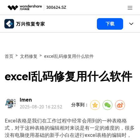
推荐产品
下载
AIGC数字创意
政企服务
所有产品
实用工具
数据恢复
新闻中心
使用教程
>
>
首页
文档修复
excel乱码修复用什么软件
文件修复
电脑数据恢复
文章资讯
关于万兴
excel乱码修复用什么软件
破损文件修复
电脑数据恢复
服务与支持
加入我们
破损文件修复
常见问题
Imen
帮助中心
分享到：
登录
立即购买
2025-08-20 16:22:52
联系我们
Excel表格是我们在工作过程中经常会用到的一种表格格
客服热线：
4000-300624
式，对于这种表格的编辑相对来说是有一定的难度的，很多
没有电脑使用基础的新手小白在进行excel表格的编辑时，