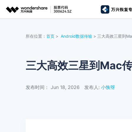
推荐产
AIGC数字创意
平台
所在位置：
首页
>
Android数据传输
> 三大高效三星到M
视频创意
绘图创意
企业
代理
万兴剧厂
万兴图示
AI驱动的一站式精品影视内容创作平台
一站式办公绘图
三大高效三星到Mac
客户
万兴喵影
万兴脑图
AI赋能，你也是剪辑大师
基于云的跨端思
发布时间： Jun 18, 2026
发布人:
小恢呀
万兴天幕
一句话生成视频/图片/音乐
Wondershare SelfyzAI
让照片动起来