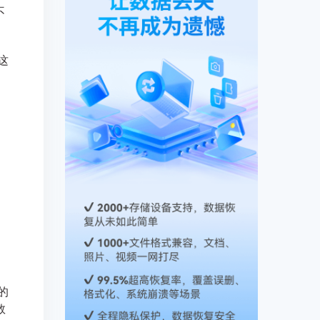
不
这
。
的
数