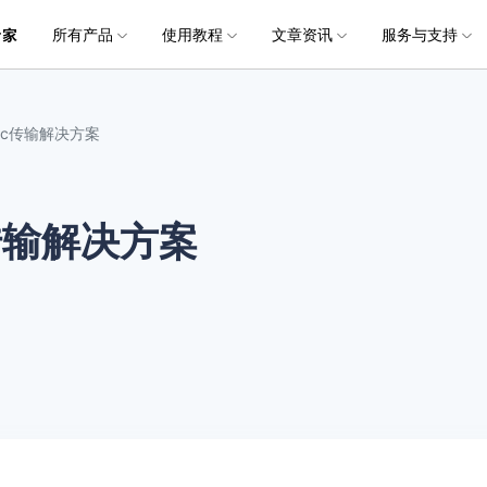
所有产品
使用教程
文章资讯
服务与支持
加入我们
品
政企服务
新闻中心
关于万兴
服务
解决方案
公司简介
新闻动态
投资者关系
行业应用
实用工具
电脑数据恢复
电脑数据恢复
数据恢复
常见问题
破损文件修复
破损文件修复
联系我们
文件修复
ac传输解决方案
创业历程
活动专题
联系我们
用户
文档创意
数字文档
制造业
实用工具
互联网&
社会责任
供应商合作
商
创意绘图
交通运输
教育
• 从本地磁盘恢复
• 硬盘数据恢复
• 下载安装
电脑数据恢复专业版
• 视频修复
• 视频破损修复
• 个人用户
万兴易修
万兴PDF
万兴恢复专家
利器
秒会的全能PDF编辑神器
简单高效的数据管理软件
传输解决方案
案例
视频创意
金融&银行
电力资源
• 从外接设备恢复
• SD卡数据恢复
• 扫描恢复
• 图片修复
• 图片破损修复
• 企业用户
电脑数据恢复Mac版
万兴HiPDF
万兴易修
• 从崩溃电脑恢复
• U盘数据恢复
• 购买售后
• 文档修复
• 图片文档修复
• 媒体合作
电脑数据恢复免费版
维导图软件
一站式在线PDF解决方案
视频/照片修复一站式解
• 回收站清空恢复
• 音频修复
所有产品