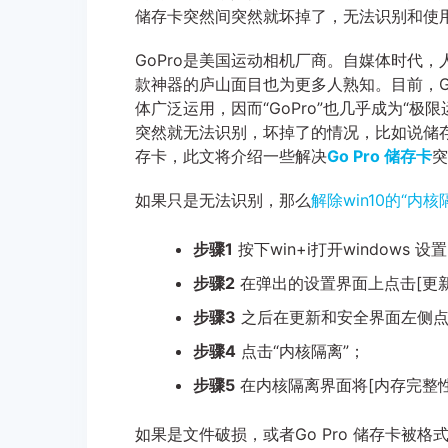
储存卡突然间突然就坏掉了，无法识别和使
GoPro是美国运动相机厂商。自媒体时代，人
款神器的庐山面目也为更多人熟知。目前，G
体广泛运用，因而“GoPro”也几乎成为“极
突然就无法识别，坏掉了的情况，比如说储存
存卡，此文将介绍一些解决
Go Pro 储存卡
突
如果只是无法识别，那么
解除win10的“内核
步骤1
按下win+i打开windows 设
步骤2
在弹出的设置界面上点击[更新
步骤3
之后在更新和安全界面左侧点击[
步骤4
点击“内核隔离”；
步骤5
在内核隔离界面将[内存完整
如果是文件破损，或者Go Pro 储存卡