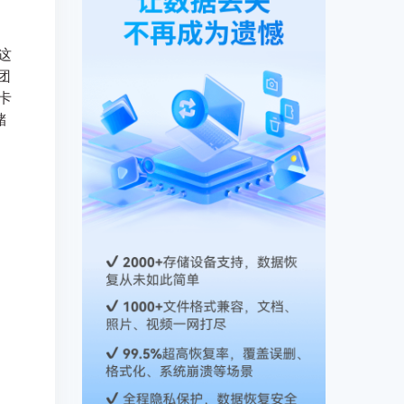
这
团
卡
储
如