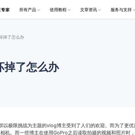
所有产品
使用教程
文章资讯
服务与支持
加入我们
品
政企服务
新闻中心
关于万兴
服务
解决方案
公司简介
新闻动态
投资者关系
行业应用
实用工具
电脑数据恢复
电脑数据恢复
数据恢复
常见问题
破损文件修复
破损文件修复
联系我们
文件修复
然就坏掉了怎么办
创业历程
活动专题
联系我们
用户
文档创意
数字文档
制造业
实用工具
互联网&
社会责任
供应商合作
商
创意绘图
交通运输
教育
• 从本地磁盘恢复
• 硬盘数据恢复
• 下载安装
电脑数据恢复专业版
• 视频修复
• 视频破损修复
• 个人用户
万兴易修
万兴PDF
万兴恢复专家
利器
秒会的全能PDF编辑神器
简单高效的数据管理软件
就坏掉了怎么办
案例
视频创意
金融&银行
电力资源
• 从外接设备恢复
• SD卡数据恢复
• 扫描恢复
• 图片修复
• 图片破损修复
• 企业用户
电脑数据恢复Mac版
万兴HiPDF
万兴易修
• 从崩溃电脑恢复
• U盘数据恢复
• 购买售后
• 文档修复
• 图片文档修复
• 媒体合作
电脑数据恢复免费版
维导图软件
一站式在线PDF解决方案
视频/照片修复一站式解
• 回收站清空恢复
• 音频修复
群以极限挑战为主题的vlog博主受到了人们的欢迎。而为了更优
运动相机。而一些博主在使用GoPro之后读取拍摄的视频和照片时
所有产品