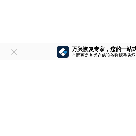
万兴恢复专家，您的一站
全面覆盖各类存储设备数据丢失场
推荐产品
关于万兴
简体中文
万兴剧厂
公司简介
万兴天幕
人才招聘
万兴喵影
创业历程
万兴图示
投资者关系