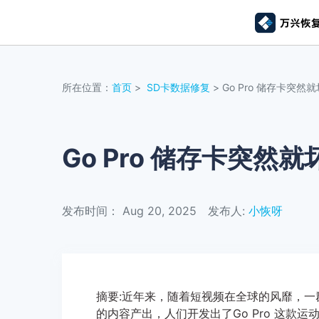
推荐产
AIGC数字创意
平台
所在位置：
首页
>
SD卡数据修复
> Go Pro 储存卡突
视频创意
绘图创意
企业
代理
万兴剧厂
万兴图示
AI驱动的一站式精品影视内容创作平台
一站式办公绘图
Go Pro 储存卡突然
客户
万兴喵影
万兴脑图
AI赋能，你也是剪辑大师
基于云的跨端思
发布时间： Aug 20, 2025
发布人:
小恢呀
万兴天幕
一句话生成视频/图片/音乐
Wondershare SelfyzAI
让照片动起来
摘要:近年来，随着短视频在全球的风靡，一
的内容产出，人们开发出了Go Pro 这款