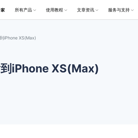
所有产品
使用教程
文章资讯
服务与支持
加入我们
品
政企服务
新闻中心
关于万兴
服务
解决方案
公司简介
新闻动态
投资者关系
行业应用
实用工具
电脑数据恢复
电脑数据恢复
数据恢复
常见问题
破损文件修复
破损文件修复
联系我们
文件修复
hone XS(Max)
创业历程
活动专题
联系我们
用户
文档创意
数字文档
制造业
实用工具
互联网&
社会责任
供应商合作
商
创意绘图
交通运输
教育
• 从本地磁盘恢复
• 硬盘数据恢复
• 下载安装
电脑数据恢复专业版
• 视频修复
• 视频破损修复
• 个人用户
万兴易修
万兴PDF
万兴恢复专家
利器
秒会的全能PDF编辑神器
简单高效的数据管理软件
Phone XS(Max)
案例
视频创意
金融&银行
电力资源
• 从外接设备恢复
• SD卡数据恢复
• 扫描恢复
• 图片修复
• 图片破损修复
• 企业用户
电脑数据恢复Mac版
万兴HiPDF
万兴易修
• 从崩溃电脑恢复
• U盘数据恢复
• 购买售后
• 文档修复
• 图片文档修复
• 媒体合作
电脑数据恢复免费版
维导图软件
一站式在线PDF解决方案
视频/照片修复一站式解
• 回收站清空恢复
• 音频修复
所有产品