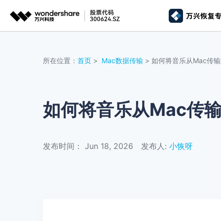
推荐产
AIGC数字创意
平台
所在位置：
首页
>
Mac数据传输
> 如何将音乐从Mac传输到iP
视频创意
绘图创意
企业
代理
万兴剧厂
万兴图示
AI驱动的一站式精品影视内容创作平台
一站式办公绘图
如何将音乐从Mac传输到i
客户
万兴喵影
万兴脑图
AI赋能，你也是剪辑大师
基于云的跨端思
发布时间： Jun 18, 2026
发布人:
小恢呀
万兴天幕
一句话生成视频/图片/音乐
Wondershare SelfyzAI
让照片动起来