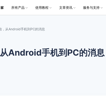
所有产品
使用教程
文章资讯
服务与支持
加入我们
品
政企服务
新闻中心
关于万兴
服务
解决方案
公司简介
新闻动态
投资者关系
行业应用
实用工具
电脑数据恢复
电脑数据恢复
数据恢复
常见问题
破损文件修复
破损文件修复
联系我们
文件修复
，从Android手机到PC的消息
创业历程
活动专题
联系我们
用户
文档创意
数字文档
制造业
实用工具
互联网&
社会责任
供应商合作
商
创意绘图
交通运输
教育
• 从本地磁盘恢复
• 硬盘数据恢复
• 下载安装
电脑数据恢复专业版
• 视频修复
• 视频破损修复
• 个人用户
万兴易修
万兴PDF
万兴恢复专家
利器
秒会的全能PDF编辑神器
简单高效的数据管理软件
Android手机到PC的消息
案例
视频创意
金融&银行
电力资源
• 从外接设备恢复
• SD卡数据恢复
• 扫描恢复
• 图片修复
• 图片破损修复
• 企业用户
电脑数据恢复Mac版
万兴HiPDF
万兴易修
• 从崩溃电脑恢复
• U盘数据恢复
• 购买售后
• 文档修复
• 图片文档修复
• 媒体合作
电脑数据恢复免费版
维导图软件
一站式在线PDF解决方案
视频/照片修复一站式解
• 回收站清空恢复
• 音频修复
所有产品