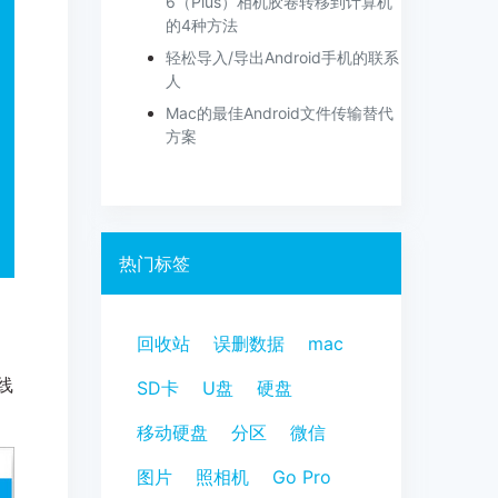
6（Plus）相机胶卷转移到计算机
的4种方法
轻松导入/导出Android手机的联系
人
Mac的最佳Android文件传输替代
方案
热门标签
回收站
误删数据
mac
线
SD卡
U盘
硬盘
移动硬盘
分区
微信
图片
照相机
Go Pro