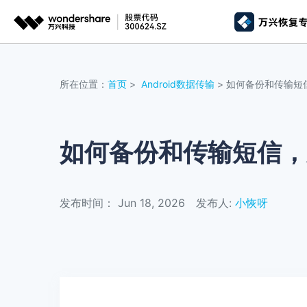
推荐产
AIGC数字创意
平台
所在位置：
首页
>
Android数据传输
> 如何备份和传输短信
视频创意
绘图创意
企业
代理
万兴剧厂
万兴图示
AI驱动的一站式精品影视内容创作平台
一站式办公绘图
如何备份和传输短信，从
客户
万兴喵影
万兴脑图
AI赋能，你也是剪辑大师
基于云的跨端思
发布时间： Jun 18, 2026
发布人:
小恢呀
万兴天幕
一句话生成视频/图片/音乐
Wondershare SelfyzAI
让照片动起来