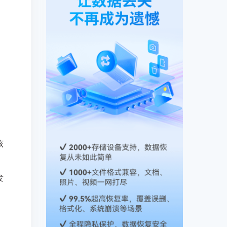
。
该
发