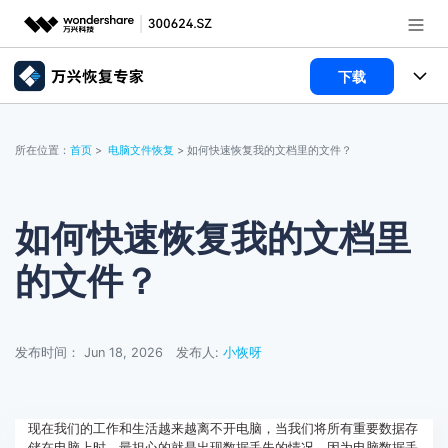
下载
推荐产品
AIGC数字创意
所有产品
政企服务
所在位置：
首页
>
电脑文件恢复
> 如何快速恢复我的文档里的文件？
实用工具
数据恢复
使用教程
新闻中心
文件修复
电脑数据恢复
文章资讯
如何快速恢复我的文档里
关于万兴
的文件？
破损文件修复
电脑数据恢复
服务与支持
破损文件修复
常见问题
加入我们
登录
立即购买
发布时间： Jun 18, 2026
发布人:
小恢呀
联系我们
帮助中心
现在我们的工作和生活越来越离不开电脑，当我们将所有重要数据存
储在电脑上时，最担心的就是出现数据丢失的情况。因为电脑数据丢