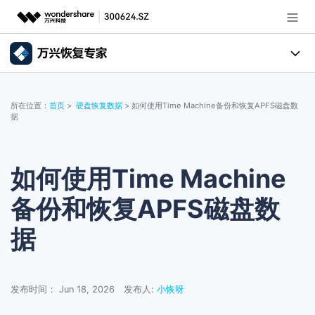
推荐产品
AIGC数字创意
所有产品
政企服务
所在位置：
首页
>
硬盘恢复数据
> 如何使用Time Machine备份和恢复APFS磁盘数
实用工具
据
数据恢复
使用教程
新闻中心
文件修复
电脑数据恢复
文章资讯
如何使用Time Machine
关于万兴
破损文件修复
电脑数据恢复
服务与支持
备份和恢复APFS磁盘数
破损文件修复
常见问题
加入我们
据
登录
立即购买
联系我们
帮助中心
发布时间： Jun 18, 2026
发布人:
小恢呀