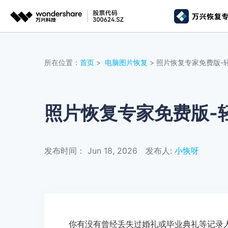
推荐产
AIGC数字创意
平台
所在位置：
首页
>
电脑图片恢复
> 照片恢复专家免费版-
视频创意
绘图创意
企业
代理
万兴剧厂
万兴图示
AI驱动的一站式精品影视内容创作平台
一站式办公绘图
照片恢复专家免费版-
客户
万兴喵影
万兴脑图
AI赋能，你也是剪辑大师
基于云的跨端思
发布时间： Jun 18, 2026
发布人:
小恢呀
万兴天幕
一句话生成视频/图片/音乐
Wondershare SelfyzAI
让照片动起来
你有没有曾经丢失过婚礼或毕业典礼等记录