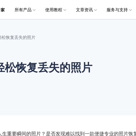
所有产品
使用教程
文章资讯
服务与支持
加入我们
品
政企服务
新闻中心
关于万兴
服务
解决方案
公司简介
新闻动态
投资者关系
行业应用
实用工具
电脑数据恢复
电脑数据恢复
数据恢复
常见问题
破损文件修复
破损文件修复
联系我们
文件修复
轻松恢复丢失的照片
创业历程
活动专题
联系我们
用户
文档创意
数字文档
制造业
实用工具
互联网&
社会责任
供应商合作
商
创意绘图
交通运输
教育
• 从本地磁盘恢复
• 硬盘数据恢复
• 下载安装
电脑数据恢复专业版
• 视频修复
• 视频破损修复
• 个人用户
万兴易修
万兴PDF
万兴恢复专家
利器
秒会的全能PDF编辑神器
简单高效的数据管理软件
轻松恢复丢失的照片
案例
视频创意
金融&银行
电力资源
• 从外接设备恢复
• SD卡数据恢复
• 扫描恢复
• 图片修复
• 图片破损修复
• 企业用户
电脑数据恢复Mac版
万兴HiPDF
万兴易修
• 从崩溃电脑恢复
• U盘数据恢复
• 购买售后
• 文档修复
• 图片文档修复
• 媒体合作
电脑数据恢复免费版
维导图软件
一站式在线PDF解决方案
视频/照片修复一站式解
• 回收站清空恢复
• 音频修复
人生重要瞬间的照片？是否发现难以找到一款便捷专业的照片恢
所有产品