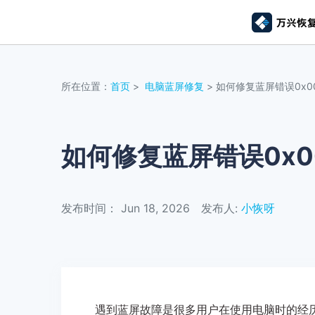
推荐产
AIGC数字创意
平台
所在位置：
首页
>
电脑蓝屏修复
> 如何修复蓝屏错误0x00
视频创意
绘图创意
企业
代理
万兴剧厂
万兴图示
AI驱动的一站式精品影视内容创作平台
一站式办公绘图
如何修复蓝屏错误0x00
客户
万兴喵影
万兴脑图
AI赋能，你也是剪辑大师
基于云的跨端思
发布时间： Jun 18, 2026
发布人:
小恢呀
万兴天幕
一句话生成视频/图片/音乐
Wondershare SelfyzAI
让照片动起来
遇到蓝屏故障是很多用户在使用电脑时的经