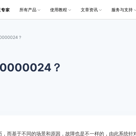
所有产品
使用教程
文章资讯
服务与支持
加入我们
品
政企服务
新闻中心
关于万兴
服务
解决方案
公司简介
新闻动态
投资者关系
行业应用
实用工具
电脑数据恢复
电脑数据恢复
数据恢复
常见问题
破损文件修复
破损文件修复
联系我们
文件修复
000024？
创业历程
活动专题
联系我们
用户
文档创意
数字文档
制造业
实用工具
互联网&
社会责任
供应商合作
商
创意绘图
交通运输
教育
• 从本地磁盘恢复
• 硬盘数据恢复
• 下载安装
电脑数据恢复专业版
• 视频修复
• 视频破损修复
• 个人用户
万兴易修
万兴PDF
万兴恢复专家
利器
秒会的全能PDF编辑神器
简单高效的数据管理软件
000024？
案例
视频创意
金融&银行
电力资源
• 从外接设备恢复
• SD卡数据恢复
• 扫描恢复
• 图片修复
• 图片破损修复
• 企业用户
电脑数据恢复Mac版
万兴HiPDF
万兴易修
• 从崩溃电脑恢复
• U盘数据恢复
• 购买售后
• 文档修复
• 图片文档修复
• 媒体合作
电脑数据恢复免费版
维导图软件
一站式在线PDF解决方案
视频/照片修复一站式解
• 回收站清空恢复
• 音频修复
历，而基于不同的场景和原因，故障也是不一样的，由此系统针
所有产品