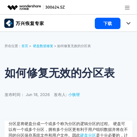
下载
推荐产品
AIGC数字创意
所有产品
政企服务
所在位置：
首页
>
硬盘数据修复
> 如何修复无效的分区表
实用工具
数据恢复
使用教程
新闻中心
文件修复
电脑数据恢复
文章资讯
如何修复无效的分区表
关于万兴
破损文件修复
电脑数据恢复
服务与支持
发布时间： Jun 18, 2026
发布人:
小恢呀
破损文件修复
常见问题
加入我们
登录
立即购买
联系我们
帮助中心
分区是将硬盘分成一个或多个称为分区的逻辑分区的过程。 硬盘可
以有一个或多个分区，拥有多个分区更有利于用户组织数据并将在不
同的分区保存系统文件和用户文件。因此
硬盘分区
是十分必要的，计