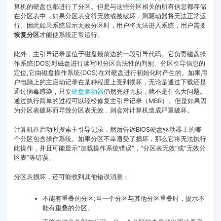
算机的硬盘也都进行了分区。但是与这些分区相关的所有信息都存储
客服热线：
4000-300624
在分区表中，如果分区表变得无效或被破坏，则驱动器将无法正常运
行。因此如果系统显示无效分区时，用户将无法进入系统，用户需要
恢复分区
才能使系统正常运行。
此外，主引导记录是位于磁盘最前边的一段引导代码。它负责磁盘操
作系统(DOS)对磁盘进行读写时分区合法性的判别、分区引导信息的
定位,它由磁盘操作系统(DOS)在对硬盘进行初始化时产生的。如果用
户电脑上的主启动记录在某种程度上受到损坏，无论是通过下载还是
通过病毒感染，只要
硬盘驱动器
仍然完好无损，就不是什么大问题。
通过执行简单的过程可以轻松修复主引导记录（MBR）。但是如果因
为分区表破坏而导致分区表无效，则会对计算机造成严重破坏。
计算机在启动时搜索主引导记录，然后告诉BIOS硬盘驱动器上的哪
个分区包含操作系统。如果分区不幸遭受了损坏，那么它将无法执行
此操作，并且可能显示“加载操作系统错误”，“分区表无效”或“无效分
区表”等错误。
分区表损坏，还可能收到其他错误消息：
不能有重叠的分区:当一个分区与其他分区重叠时，提示不
能有重叠的分区。