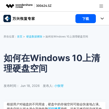
下载
推荐产品
AIGC数字创意
所有产品
政企服务
所在位置：
首页
>
硬盘数据擦除
> 如何在Windows 10上清理硬盘空间
实用工具
数据恢复
使用教程
新闻中心
文件修复
电脑数据恢复
文章资讯
如何在Windows 10上清
关于万兴
理硬盘空间
破损文件修复
电脑数据恢复
服务与支持
破损文件修复
常见问题
加入我们
登录
立即购买
发布时间： Jun 18, 2026
发布人:
小恢呀
联系我们
帮助中心
根据用户对磁盘的不同用途，硬盘中的存储空间可能会快速地占满。
硬盘空间占据太满会导致电脑
运行速度
变慢，没有足够空间存储其他