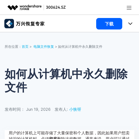
下载
推荐产品
AIGC数字创意
所有产品
政企服务
所在位置：
首页
>
电脑文件恢复
> 如何从计算机中永久删除文件
实用工具
数据恢复
使用教程
新闻中心
文件修复
电脑数据恢复
文章资讯
如何从计算机中永久删除
关于万兴
文件
破损文件修复
电脑数据恢复
服务与支持
破损文件修复
常见问题
加入我们
登录
立即购买
发布时间： Jun 19, 2026
发布人:
小恢呀
联系我们
帮助中心
用户的计算机上可能存储了大量保密和个人数据，因此如果用户想卖
掉旧的计算机时，必须
彻底
删除这些数据。通常来说，用户可以通过