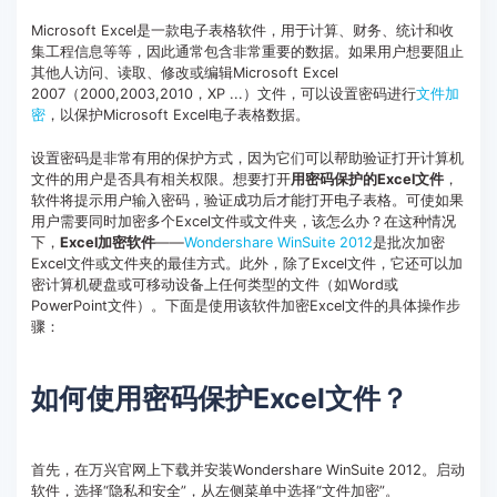
客服热线：
4000-300624
Microsoft Excel是一款电子表格软件，用于计算、财务、统计和收
集工程信息等等，因此通常包含非常重要的数据。如果用户想要阻止
其他人访问、读取、修改或编辑Microsoft Excel
2007（2000,2003,2010，XP ...）文件，可以设置密码进行
文件加
密
，以保护Microsoft Excel电子表格数据。
设置密码是非常有用的保护方式，因为它们可以帮助验证打开计算机
文件的用户是否具有相关权限。想要打开
用密码保护的Excel文件
，
软件将提示用户输入密码，验证成功后才能打开电子表格。可使如果
用户需要同时加密多个Excel文件或文件夹，该怎么办？在这种情况
下，
Excel加密软件
——
Wondershare WinSuite 2012
是批次加密
Excel文件或文件夹的最佳方式。此外，除了Excel文件，它还可以加
密计算机硬盘或可移动设备上任何类型的文件（如Word或
PowerPoint文件）。下面是使用该软件加密Excel文件的具体操作步
骤：
如何使用密码保护Excel文件？
首先，在万兴官网上下载并安装Wondershare WinSuite 2012。启动
软件，选择“隐私和安全”，从左侧菜单中选择“文件加密”。