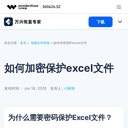
下载
推荐产品
AIGC数字创意
所有产品
政企服务
所在位置：
首页
>
电脑文件恢复
> 如何加密保护excel文件
实用工具
数据恢复
使用教程
新闻中心
文件修复
电脑数据恢复
文章资讯
如何加密保护excel文件
关于万兴
破损文件修复
电脑数据恢复
服务与支持
发布时间： Jun 19, 2026
发布人:
小恢呀
破损文件修复
常见问题
加入我们
登录
立即购买
联系我们
帮助中心
为什么需要密码保护Excel文件？