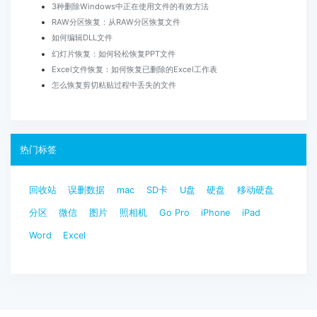
3种删除Windows中正在使用文件的有效方法
RAW分区恢复：从RAW分区恢复文件
如何编辑DLL文件
幻灯片恢复：如何轻松恢复PPT文件
Excel文件恢复：如何恢复已删除的Excel工作表
怎么恢复剪切粘贴过程中丢失的文件
热门标签
回收站
误删数据
mac
SD卡
U盘
硬盘
移动硬盘
分区
微信
图片
照相机
Go Pro
iPhone
iPad
Word
Excel