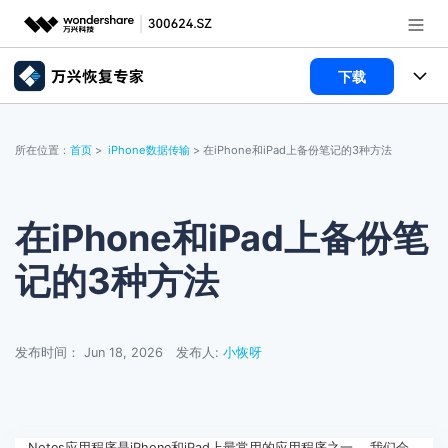
下载
推荐产品
AIGC数字创意
所有产品
政企服务
所在位置：
首页
>
iPhone数据传输
> 在iPhone和iPad上备份笔记的3种方法
实用工具
数据恢复
使用教程
新闻中心
文件修复
电脑数据恢复
文章资讯
在iPhone和iPad上备份笔
关于万兴
记的3种方法
破损文件修复
电脑数据恢复
服务与支持
破损文件修复
常见问题
加入我们
登录
立即购买
发布时间： Jun 18, 2026
发布人:
小恢呀
联系我们
帮助中心
Notes应用程序是iPhone和iPad上最常用的应用程序之一 ，我们会