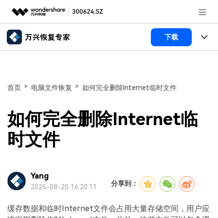
推荐产品
下载
AIGC数字创意
政企服务
所有产品
实用工具
数据恢复
新闻中心
使用教程
>
>
首页
电脑文件恢复
如何完全删除Internet临时文件
文件修复
电脑数据恢复
文章资讯
关于万兴
如何完全删除Internet临
破损文件修复
电脑数据恢复
服务与支持
加入我们
时文件
破损文件修复
常见问题
帮助中心
登录
立即购买
Yang
联系我们
分享到：
2025-08-20 16:20:11
客服热线：
4000-300624
缓存数据和临时Internet文件会占用大量存储空间，用户应