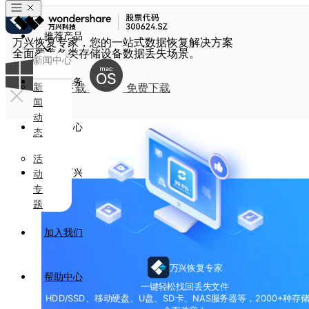
推荐产品
万兴恢复专家，您的一站式数据恢复解决方案
全面覆盖各类存储设备数据丢失场景。
新闻中心
政企服务
新
免费下载
免费下载
闻
动
新闻中心
态
活
关于万兴
动
专
题
加入我们
万兴恢复专家
帮助中心
一键轻松找回丢失文件
HDD/SSD、移动硬盘、U盘、SD卡、NAS服务器等，2000+种存