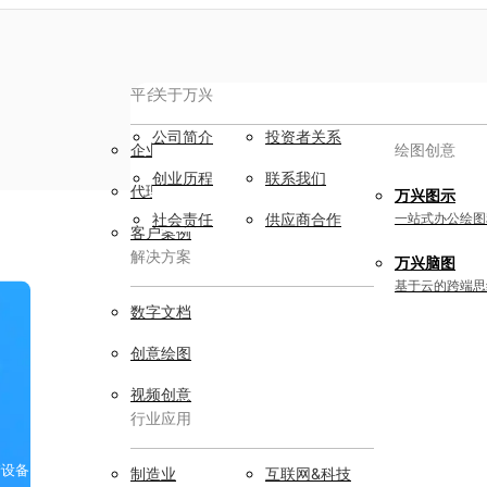
平台服务
AIGC数字创意
关于万兴
公司简介
投资者关系
企业用户
视频创意
绘图创意
创业历程
联系我们
代理商
万兴剧厂
万兴图示
AI驱动的一站式精品影视内容创作平
社会责任
供应商合作
一站式办公绘图
客户案例
台
解决方案
万兴脑图
万兴喵影
基于云的跨端思
AI赋能，你也是剪辑大师
数字文档
万兴天幕
创意绘图
一句话生成视频/图片/音乐
视频创意
行业应用
Wondershare SelfyzAI
让照片动起来
实用工具
储设备
制造业
互联网&科技