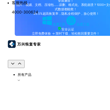
全面兼容！
客服热线：
照片、视频、文档、压缩包……误删、格式化、系统崩溃？1000+文
式数据都能救！
4000-300624
99.5%超高恢复率，隐私全程保护，放心使用！
免费下载
免费下载
安全认证
立即免费体验 → 限时下载，轻松救回重要文件！
所有产品